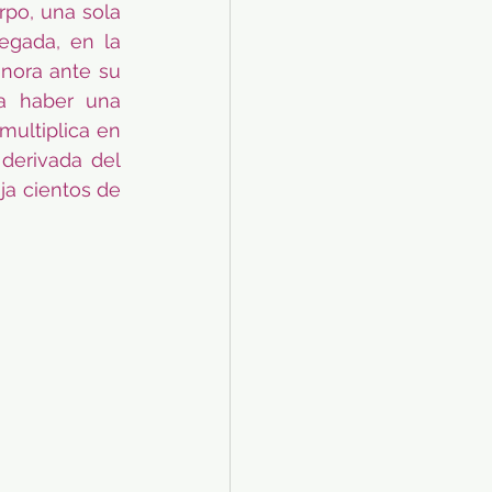
po, una sola 
egada, en la 
nora ante su 
a haber una 
ultiplica en 
derivada del 
ja cientos de 