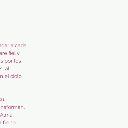
ndar a cada 
e fiel y 
s por los 
, al 
 el ciclo 
su 
ansforman, 
 Alma, 
freno. 