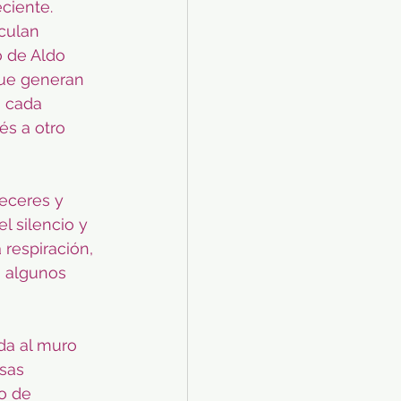
ciente.
culan 
 de Aldo 
que generan 
i cada 
és a otro 
eceres y 
l silencio y 
respiración, 
a algunos 
da al muro 
sas 
to de 