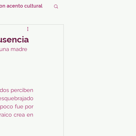
n acento cultural
usencia
 una madre 
dos perciben 
squebrajado 
mpoco fue por 
aico crea en 