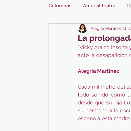
Columnas
Amor al teatro
D
Alegría Martínez
21 f
La prolongada
*Vicky Araico insert
ante la desaparición d
Alegría Martínez
Cada milímetro del cu
todo sonido como un
desde que su hija Luz
su hermana a la escue
escena a esta madre 