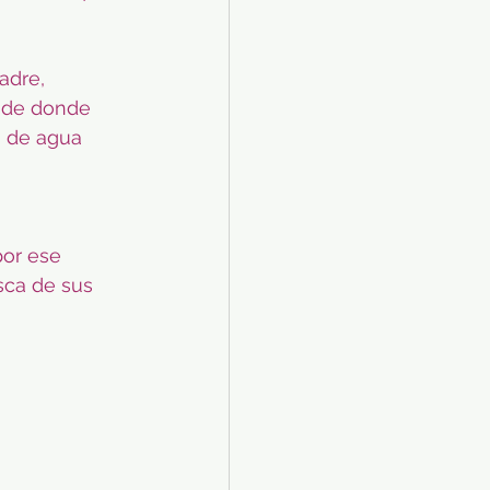
adre, 
r de donde 
o de agua 
por ese 
ca de sus 