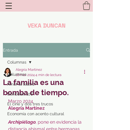
VEKA DUNCAN
Entrada
Columnas
Alegría Martínez
Columnas
18 mar 2024
4 min de lectura
La familia es una
Amor al teatro
bomba de tiempo.
Donceles 106
Marzo 2024
El cine y dos tres trucos
Alegría Martínez
Economía con acento cultural
Archipiélago
,
 pone en evidencia la 
distancia abismal entre hermanas. 