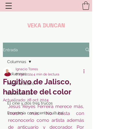
VEKA DUNCAN
Entrada
Columnas
Ignacio Torres
Columnas
8 ago 2024
4 min de lectura
Fugitivo de Jalisco,
Amor al teatro
habitante del color
Donceles 106
Actualizado:
28 oct 2024
El cine y dos tres trucos
Jesús Reyes Ferreira merece más, 
Economía con acento cultural
mucho más. No basta con 
reconocerlo como artista además 
de anticuario y decorador. Por 