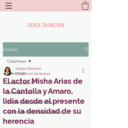
VEKA DUNCAN
Entrada
Columnas
Alegría Martínez
Columnas
17 jun
7 min de lectura
El actor Misha Arias de
Amor al teatro
la Cantolla y Amaro,
Donceles 106
lidia desde el presente
El cine y dos tres trucos
con la densidad de su
Economía con acento cultural
herencia