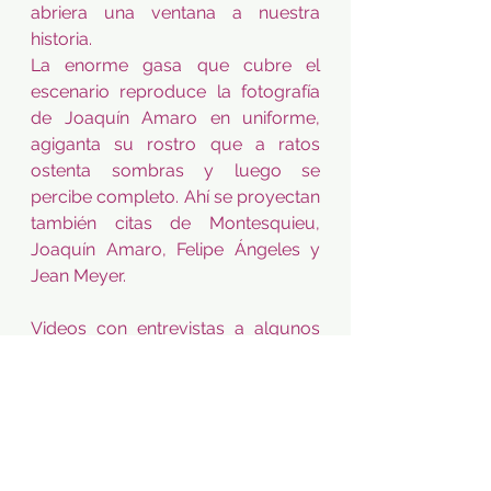
abriera una ventana a nuestra 
historia.   
La enorme gasa que cubre el 
escenario reproduce la fotografía 
de Joaquín Amaro en uniforme, 
agiganta su rostro que a ratos 
ostenta sombras y luego se 
percibe completo. Ahí se proyectan 
también citas de Montesquieu, 
Joaquín Amaro, Felipe Ángeles y 
Jean Meyer.         
Videos con entrevistas a algunos 
de sus familiares, imágenes con 
libros y fotografías históricas, y 
 breves parlamentos de 
Hamlet
 se 
escuchan en voz del actor que 
expone parte de lo que conforma 
su historia de vida, palabras 