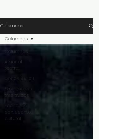
Columnas
Columnas
Columnas
Amor al
teatro
Donceles 106
El cine y dos
tres trucos
Economía
con acento
cultural