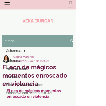
VEKA DUNCAN
Entrada
Columnas
Alegría Martínez
Columnas
16 abr 2024
4 min de lectura
El eco de mágicos
Amor al teatro
momentos enroscado
Donceles 106
en violencia
El cine y dos tres trucos
El eco de mágicos momentos 
Economía con acento cultural
enroscado en violencia