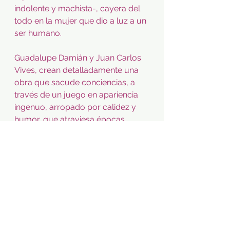
indolente y machista-, cayera del 
todo en la mujer que dio a luz a un 
ser humano.
Guadalupe Damián y Juan Carlos 
Vives, crean detalladamente una 
obra que sacude conciencias, a 
través de un juego en apariencia 
ingenuo, arropado por calidez y 
humor, que atraviesa épocas 
sembradas de furia agazapada y 
avanza hasta evidenciar la omisión, 
la indiferencia, o la forma 
deliberada en que se genera una 
complicidad de violencia creciente: 
veneno que se cuela hasta la cuna, 
entre el mandil, las manos, el 
corazón de una amante madre y 